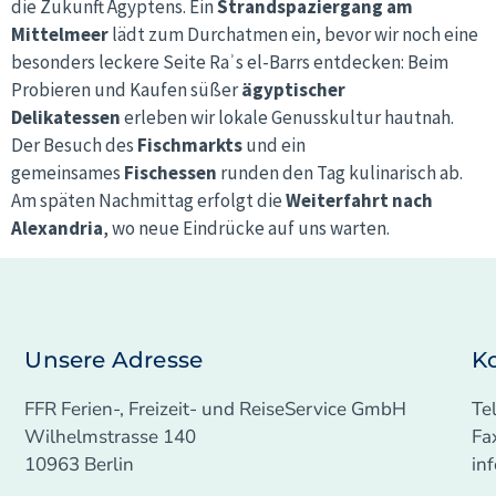
die Zukunft Ägyptens. Ein
Strandspaziergang am
Mittelmeer
lädt zum Durchatmen ein, bevor wir noch eine
besonders leckere Seite Raʾs el-Barrs entdecken: Beim
Probieren und Kaufen süßer
ägyptischer
Delikatessen
erleben wir lokale Genusskultur hautnah.
Der Besuch des
Fischmarkts
und ein
gemeinsames
Fischessen
runden den Tag kulinarisch ab.
Am späten Nachmittag erfolgt die
Weiterfahrt nach
Alexandria
, wo neue Eindrücke auf uns warten.
Unsere Adresse
K
FFR Ferien-, Freizeit- und ReiseService GmbH
Te
Wilhelmstrasse 140
Fa
10963 Berlin
in