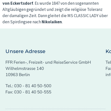
von Eckertsdorf
. Es wurde 1847 von den sogenannten
Altgläubigen gegründet und zeigt die religiöse Toleranz
der damaligen Zeit. Dann gleitet die MS CLASSIC LADY über
den Spirdingsee nach
Nikolaiken
.
Unsere Adresse
K
FFR Ferien-, Freizeit- und ReiseService GmbH
Te
Wilhelmstrasse 140
Fa
10963 Berlin
in
Tel.: 030 - 81 40 50-500
Fax: 030 - 81 40 50-555