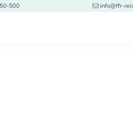
 50-500
info@ffr-rei
Kreuzfahrten
Start
Kreuzfahrten