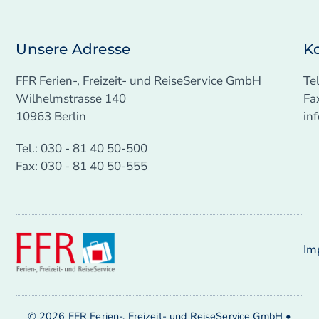
Unsere Adresse
K
FFR Ferien-, Freizeit- und ReiseService GmbH
Te
Wilhelmstrasse 140
Fa
10963 Berlin
in
Tel.: 030 - 81 40 50-500
Fax: 030 - 81 40 50-555
Im
© 2026 FFR Ferien-, Freizeit- und ReiseService GmbH •