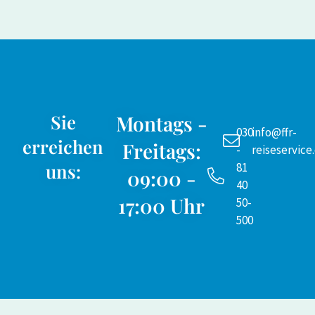
Sie
Montags -
030
info@ffr-
erreichen
Freitags:
-
reiseservice
uns:
81
09:00 -
40
17:00 Uhr
50-
500